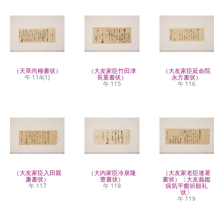
（天草尚種書状）
（大友家臣竹田津
（大友家臣延命院
午 114(1)
長重書状）
永方書状）
午 115
午 116
（大友家臣入田親
（大内家臣冷泉隆
（大友家老臣連署
廉書状）
豊書状）
書状）〔大友義鑑
午 117
午 118
病気平癒祈願礼
状〕
午 119