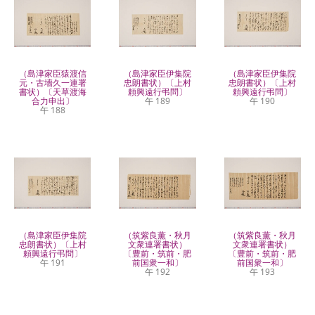
（島津家臣猿渡信
（島津家臣伊集院
（島津家臣伊集院
元・古墻久一連署
忠朗書状）〔上村
忠朗書状）〔上村
書状）〔天草渡海
頼興遠行弔問〕
頼興遠行弔問〕
合力申出〕
午 189
午 190
午 188
（島津家臣伊集院
（筑紫良薫・秋月
（筑紫良薫・秋月
忠朗書状）〔上村
文衆連署書状）
文衆連署書状）
頼興遠行弔問〕
〔豊前・筑前・肥
〔豊前・筑前・肥
午 191
前国衆一和〕
前国衆一和〕
午 192
午 193