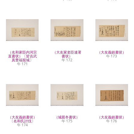
（名和家臣内河宗
（大友家老臣連署
（大友義鎮書状）
直書状）〔皆吉武
書状）
午 173
真豊福籠城〕
午 172
午 171
（大友義鎮書状）
（城親冬書状）
（大友義鎮書状）
〔名和氏討伐〕
午 175
午 176
午 174