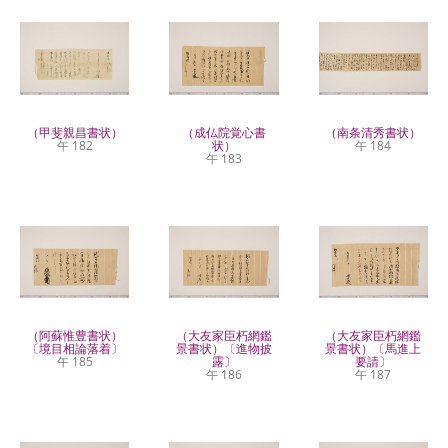
（甲斐親昌書状）
（成仏院覚心書
（南条清秀書状）
午 182
状）
午 184
午 183
（阿蘇惟豊書状）
（大友家臣朽網鑑
（大友家臣朽網鑑
〔境目相論落着〕
景書状）〔進物披
景書状）〔馬進上
午 185
露〕
要請〕
午 186
午 187