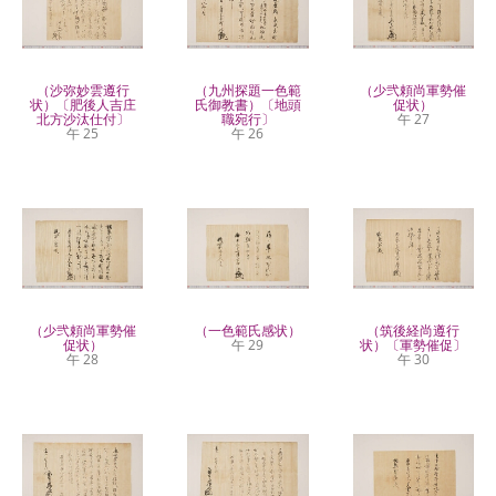
（沙弥妙雲遵行
（九州探題一色範
（少弐頼尚軍勢催
状）〔肥後人吉庄
氏御教書）〔地頭
促状）
北方沙汰仕付〕
職宛行〕
午 27
午 25
午 26
（少弐頼尚軍勢催
（一色範氏感状）
（筑後経尚遵行
促状）
午 29
状）〔軍勢催促〕
午 28
午 30