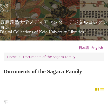
Skip
to
main
content
慶應義塾大学メディアセンター デジタルコレクシ
ョン
Digital Collections of Keio University Libraries
Toggl
naviga
日本語
English
Home
Documents of the Sagara Family
Documents of the Sagara Family
午