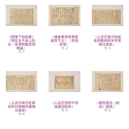
（関東下知状案）
（鎌倉幕府将軍家
（人吉庄南方松延
〔明定女子坂上氏
政所下文）〔所領
名田数得田米等実
女・舎弟明胤所領
安堵〕
検注進状〕
相論〕
午 2
午 3
午 1
（人吉庄南方松延
（人吉庄預所中原
（相良西信（頼
名田付雑物并夏物
遠盛請取状）
員）譲状）
注進状）
午 5
午 6
午 4