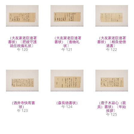
（大友家老臣連署
（大友家老臣連署
（大友家老臣連署
書状）〔肥後守護
書状）〔進物礼
書状）〔相良使僧
就任祝儀礼状〕
状〕
過書〕
午 120
午 121
午 122
（酒井寺快宥書
（森長徳書状）
（鹿子木寂心（親
状）
午 124
員）書状）〔年始
午 123
挨拶〕
午 125