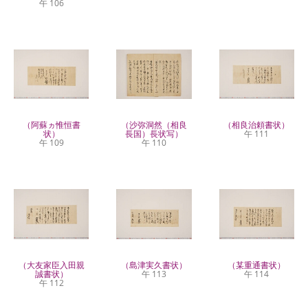
午 106
（阿蘇ヵ惟恒書
（沙弥洞然（相良
（相良治頼書状）
状）
長国）長状写）
午 111
午 109
午 110
（大友家臣入田親
（島津実久書状）
（某重通書状）
誠書状）
午 113
午 114
午 112