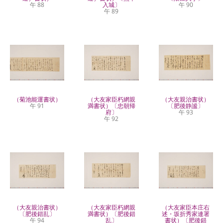
午 88
入城〕
午 90
午 89
（菊池能運書状）
（大友家臣朽網親
（大友親治書状）
午 91
満書状）〔忠朝帰
〔肥後静謐〕
府〕
午 93
午 92
（大友親治書状）
（大友家臣朽網親
（大友家臣本庄右
〔肥後錯乱〕
満書状）〔肥後錯
述・坂折秀家連署
午 94
乱〕
書状）〔肥後錯