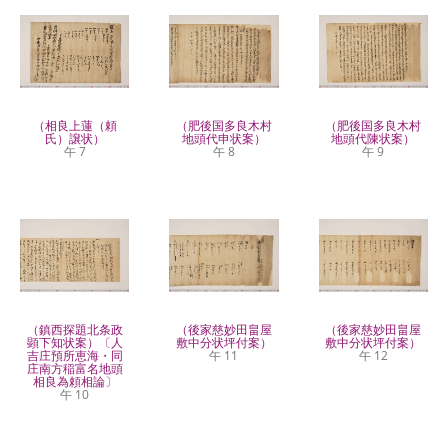
（相良上蓮（頼
（肥後国多良木村
（肥後国多良木村
氏）譲状）
地頭代申状案）
地頭代陳状案）
午 7
午 8
午 9
（鎮西探題北条政
（後家慈妙田畠屋
（後家慈妙田畠屋
顕下知状案）〔人
敷中分状坪付案）
敷中分状坪付案）
吉庄預所恵海・同
午 11
午 12
庄南方稲富名地頭
相良為頼相論〕
午 10