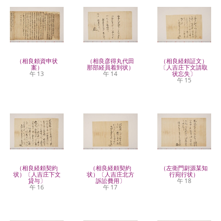
（相良頼資申状
（相良彦得丸代田
（相良経頼証文）
案）
那部経員着到状）
〔人吉庄下文請取
午 13
午 14
状忘失〕
午 15
（相良経頼契約
（相良経頼契約
（左衛門尉源某知
状）〔人吉庄下文
状）〔人吉庄北方
行宛行状）
貸与〕
訴訟費用〕
午 18
午 16
午 17