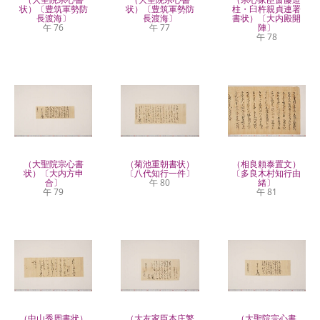
状）〔豊筑軍勢防
状）〔豊筑軍勢防
柱・臼杵親貞連署
長渡海〕
長渡海〕
書状）〔大内殿開
午 76
午 77
陣〕
午 78
（大聖院宗心書
（菊池重朝書状）
（相良頼泰置文）
状）〔大内方申
〔八代知行一件〕
〔多良木村知行由
合〕
午 80
緒〕
午 79
午 81
（中山秀周書状）
（大友家臣本庄繁
（大聖院宗心書