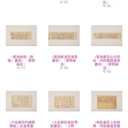
午 95
乱〕
午 96
（菊池政朝（政
（菊池家老臣連署
（菊池家臣山北邦
隆）書状）〔軍勢
書状）〔軍勢催
続・内田重国連署
催促〕
促〕
書状）〔軍勢催
午 97
午 98
促〕
午 99
（大友家臣朽網親
（大友家臣坂折秀
（相良家臣上村頼
満他二名連署書
家書状）〔小野・
興・同長種連署書