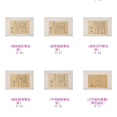
（相良頼氏軍忠
（相良惟頼軍忠
（税所宗円軍忠
状）
状）
状）
午 46
午 47
午 48
（相良頼房軍忠
（平河師頼軍忠
（少弐頼尚奉書）
状）
状）
〔軍忠認定〕
午 49
午 50
午 51