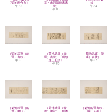
〔菊池氏合力〕
栄・市河清連書書
状）
午 82
状）
午 84
午 83
（菊池武運（能
（菊池武運（能
（菊池武運（能
運）書状）
運）書状）〔所領
運）書状）
午 85
進上起請〕
午 87
午 86
（菊池武運（能
（菊池武運（能
（菊池能運書状）
運）書状）
運）書状）〔熊本
〔隈庄入手〕