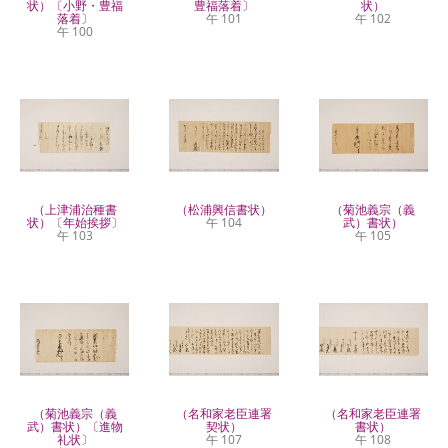
状）〔小野・豊福
豊福落着〕
状）
落着〕
午 101
午 102
午 100
（上津浦治種書
（松浦興信書状）
（菊池義宗（義
状）〔年始挨拶〕
午 104
武）書状）
午 103
午 105
（菊池義宗（義
（名和家老臣連署
（名和家老臣連署
武）書状）〔進物
契状）
書状）
礼状〕
午 107
午 108