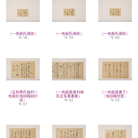
（一色範氏感状）
（一色範氏感状）
（一色範氏感状）
午 58
午 59
午 60
（足利尊氏袖判一
（一色範親裏判相
（一色範親書下）
色範氏地頭職宛行
良定長重書案）
〔地頭職預置〕
状）
午 62
午 63
午 61