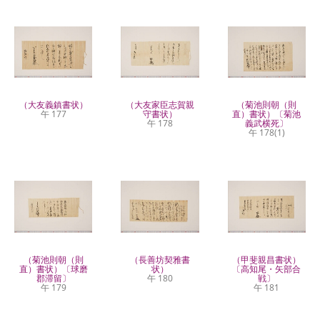
（大友義鎮書状）
（大友家臣志賀親
（菊池則朝（則
午 177
守書状）
直）書状）〔菊池
午 178
義武横死〕
午 178(1)
（菊池則朝（則
（長善坊契雅書
（甲斐親昌書状）
直）書状）〔球磨
状）
〔高知尾・矢部合
郡滞留〕
午 180
戦〕
午 179
午 181