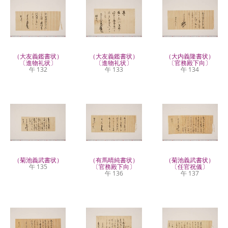
（大友義鑑書状）
（大友義鑑書状）
（大内義隆書状）
〔進物礼状〕
〔進物礼状〕
〔官務殿下向〕
午 132
午 133
午 134
（菊池義武書状）
（有馬晴純書状）
（菊池義武書状）
午 135
〔官務殿下向〕
〔任官祝儀〕
午 136
午 137