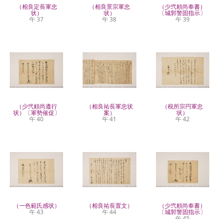
（相良定長軍忠
（相良景宗軍忠
（少弐頼尚奉書）
状）
状）
〔城郭警固指示〕
午 37
午 38
午 39
（少弐頼尚遵行
（相良祐長軍忠状
（税所宗円軍忠
状）〔軍勢催促〕
案）
状）
午 40
午 41
午 42
（一色範氏感状）
（相良祐長置文）
（少弐頼尚奉書）
午 43
午 44
〔城郭警固指示〕
午 45