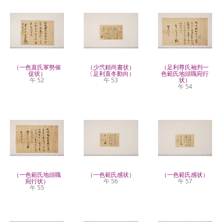
（一色直氏軍勢催
（少弐頼尚書状）
（足利尊氏袖判一
促状）
〔足利直冬動向）
色範氏地頭職宛行
午 52
午 53
状）
午 54
（一色範氏地頭職
（一色範氏感状）
（一色範氏感状）
宛行状）
午 56
午 57
午 55