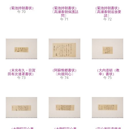
（菊池持朝書状）
（菊池持朝書状）
（菊池持朝書状）
午 70
〔高瀬泰朝保護詰
〔高瀬泰朝追放要
問〕
請〕
午 71
午 72
（末光有久・目賀
（阿蘇惟郷書状）
（大内道頓（教
田有次連署書状）
〔向後同心〕
幸）書状）
午 73
午 74
午 75
（大聖院宗心書
（大聖院宗心書
（宗心家臣斎藤道