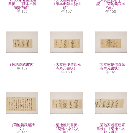
書状）〔隈本出陣
〔隈本出陣加勢依
記）〔菊池義武退
加勢依頼〕
頼〕
治他〕
午 156
午 157
午 158
（菊池義武書状）
（大友家使僧真光
（大友家使僧真光
午 159
寺寿元書状）
寺寿元書状）
午 160
午 161
（菊池義武起請
（菊池義武書状）
（菊池家老臣連署
文）
〔菊池・名和入
書状）〔菊池・名
午 162
魂〕
和入魂〕