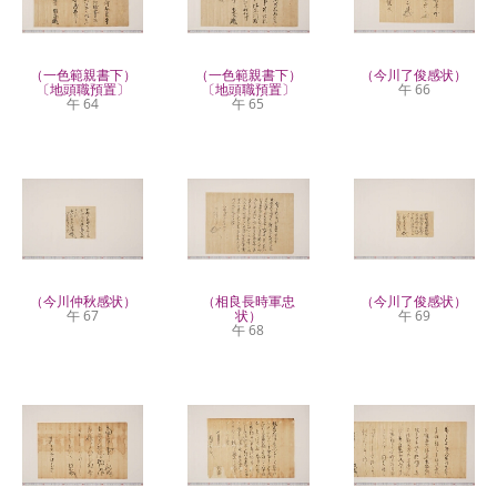
（一色範親書下）
（一色範親書下）
（今川了俊感状）
〔地頭職預置〕
〔地頭職預置〕
午 66
午 64
午 65
（今川仲秋感状）
（相良長時軍忠
（今川了俊感状）
午 67
状）
午 69
午 68