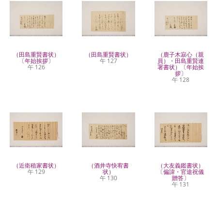
（田島重賢書状）
（田島重賢書状）
（鹿子木寂心（親
〔年始挨拶〕
午 127
員）・田島重賢連
午 126
署書状）〔年始挨
拶〕
午 128
（近衛稙家書状）
（酒井寺快宥書
（大友義鑑書状）
午 129
状）
〔偏諱・官途祝儀
午 130
贈答〕
午 131