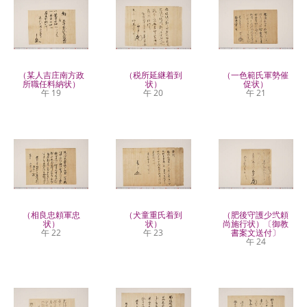
（某人吉庄南方政
（税所延継着到
（一色範氏軍勢催
所職任料納状）
状）
促状）
午 19
午 20
午 21
（相良忠頼軍忠
（犬童重氏着到
（肥後守護少弐頼
状）
状）
尚施行状）〔御教
午 22
午 23
書案文送付〕
午 24