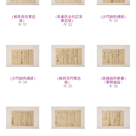
（相良長坊軍忠
（良峯氏女代広安
（少弐頼尚感状）
状）
軍忠状）
午 33
午 31
午 32
（少弐頼尚感状）
（税所宗円軍忠
（筑後経尚奉書）
午 34
状）
〔軍勢催促〕
午 35
午 36