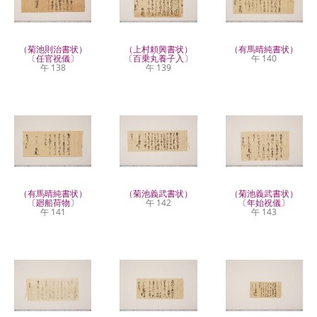
（菊池則治書状）
（上村頼興書状）
（有馬晴純書状）
〔任官祝儀〕
〔百乗丸養子入〕
午 140
午 138
午 139
（有馬晴純書状）
（菊池義武書状）
（菊池義武書状）
〔廻船荷物〕
午 142
〔年始祝儀〕
午 141
午 143