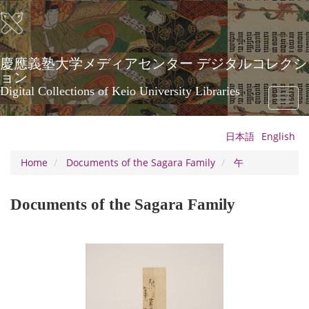
Skip
to
main
content
慶應義塾大学メディアセンター デジタルコレクシ
ョン
Digital Collections of Keio University Libraries
Toggl
naviga
日本語
English
Home
Documents of the Sagara Family
午
Documents of the Sagara Family