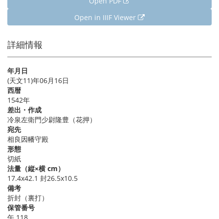
Open PDF
Open in IIIF Viewer
詳細情報
年月日
(天文11)年06月16日
西暦
1542年
差出・作成
冷泉左衛門少尉隆豊（花押）
宛先
相良因幡守殿
形態
切紙
法量（縦×横 cm）
17.4x42.1 封26.5x10.5
備考
折封（裏打）
保管番号
午 118