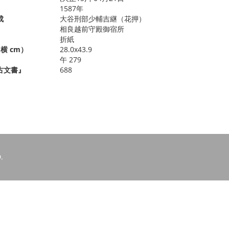
1587年
成
大谷刑部少輔吉継（花押）
相良越前守殿御宿所
折紙
横 cm）
28.0x43.9
午 279
古文書』
688
.