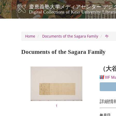
Skip
慶應義塾大学メディアセンター デジ
to
メ
Digital Collections of Keio University Librari
main
イ
content
ン
ナ
ビ
Home
Documents of the Sagara Family
午
ゲ
ー
Documents of the Sagara Family
シ
ョ
ン
（大
IIIF M
詳細情
1
年月日