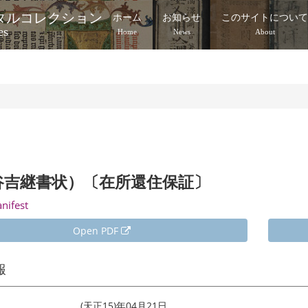
タルコレクション
ホーム
お知らせ
このサイトについ
es
Home
News
About
谷吉継書状）〔在所還住保証〕
anifest
Open PDF
報
(天正15)年04月21日