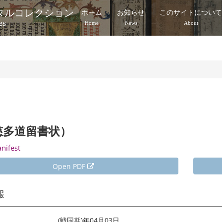
タルコレクション
ホーム
お知らせ
このサイトについ
es
Home
News
About
慈多道留書状）
anifest
Open PDF
報
(戦国期)年04月03日