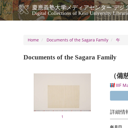
Skip
慶應義塾大学メディアセンター デジ
to
メ
Digital Collections of Keio University Librari
main
イ
content
ン
ナ
ビ
Home
Documents of the Sagara Family
午
ゲ
ー
Documents of the Sagara Family
シ
ョ
ン
（備
IIIF M
詳細情
1
年月日