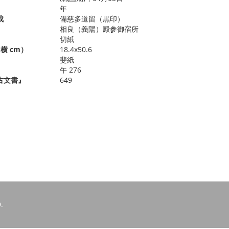
年
成
備慈多道留（黒印）
相良（義陽）殿参御宿所
切紙
横 cm）
18.4x50.6
斐紙
午 276
古文書』
649
.