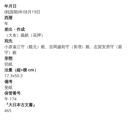
年月日
(戦国期)年08月19日
西暦
年
差出・作成
（大友）義鎮（花押）
宛先
小原遠江守（鑑元）殿、吉岡越前守（長増）殿、志賀安房守（親
守）殿
形態
切紙
法量（縦×横 cm）
17.3x50.3
備考
斐紙
保管番号
午 174
『大日本古文書』
465