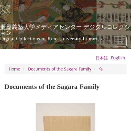
Skip
to
main
content
慶應義塾大学メディアセンター デジタルコレクシ
ョン
Digital Collections of Keio University Libraries
Toggl
naviga
日本語
English
Home
Documents of the Sagara Family
午
Documents of the Sagara Family