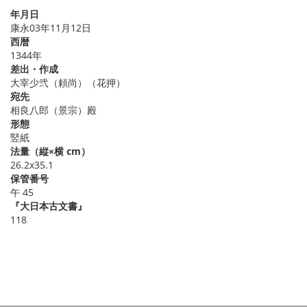
年月日
康永03年11月12日
西暦
1344年
差出・作成
大宰少弐（頼尚）（花押）
宛先
相良八郎（景宗）殿
形態
竪紙
法量（縦×横 cm）
26.2x35.1
保管番号
午 45
『大日本古文書』
118