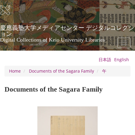
Skip
to
main
content
慶應義塾大学メディアセンター デジタルコレクシ
ョン
Digital Collections of Keio University Libraries
Toggl
naviga
日本語
English
Home
Documents of the Sagara Family
午
Documents of the Sagara Family