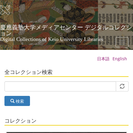
メ
イ
ン
コ
ン
慶應義塾大学メディアセンター デジタルコレクシ
テ
ョン
ン
Digital Collections of Keio University Libraries
Toggl
ツ
naviga
に
移
日本語
English
動
全コレクション検索
検索
コレクション