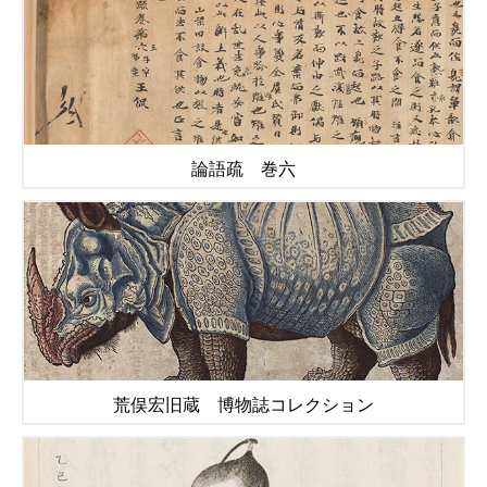
論語疏 巻六
荒俣宏旧蔵 博物誌コレクション