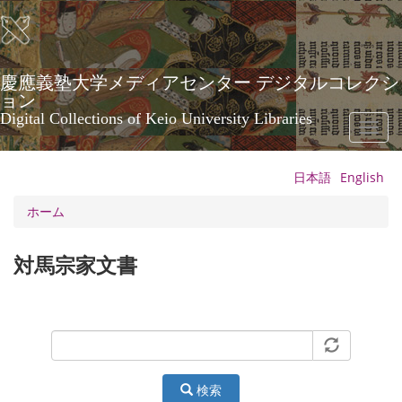
メ
イ
ン
コ
ン
慶應義塾大学メディアセンター デジタルコレクシ
テ
ョン
ン
Digital Collections of Keio University Libraries
Toggl
ツ
naviga
に
移
日本語
English
動
ホーム
対馬宗家文書
検索