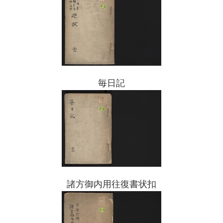
毎日記
諸方御内用往復書状扣