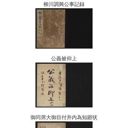
柳川調興公事記録
公義被仰上
御同席大御目付并内為知廻状