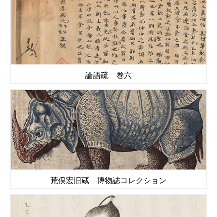
論語疏 巻六
荒俣宏旧蔵 博物誌コレクション