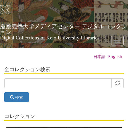
メ
イ
ン
コ
ン
慶應義塾大学メディアセンター デジタルコレクシ
テ
ョン
ン
Digital Collections of Keio University Libraries
Toggl
ツ
naviga
に
移
日本語
English
動
全コレクション検索
検索
コレクション