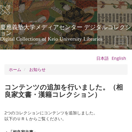
メ
イ
ン
コ
ン
慶應義塾大学メディアセンター デジタルコレクシ
テ
ョン
ン
Digital Collections of Keio University Libraries
Toggl
ツ
naviga
に
移
日本語
English
動
ホーム
お知らせ
コンテンツの追加を行いました。（相
良家文書・漢籍コレクション）
2つのコレクションにコンテンツを追加しました。
以下のＵＲＬからご覧ください。
・「相良家文書」