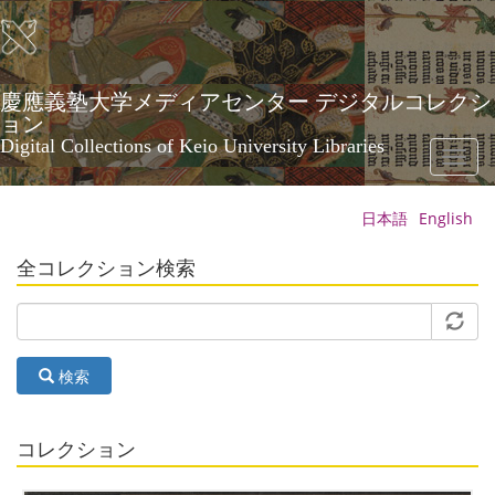
メ
イ
ン
コ
ン
慶應義塾大学メディアセンター デジタルコレクシ
テ
ョン
ン
Digital Collections of Keio University Libraries
Toggl
ツ
naviga
に
移
日本語
English
動
全コレクション検索
検索
コレクション