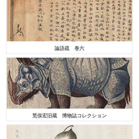
論語疏 巻六
荒俣宏旧蔵 博物誌コレクション