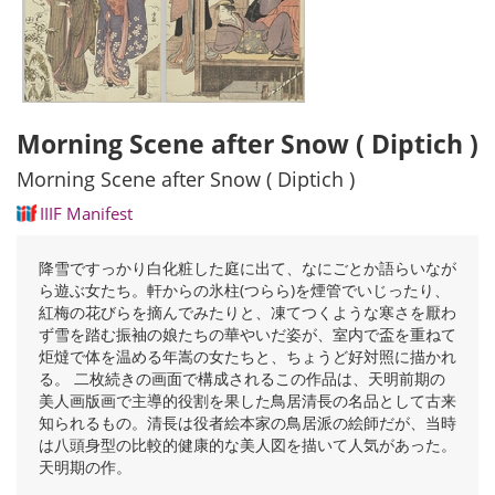
Morning Scene after Snow ( Diptich )
Morning Scene after Snow ( Diptich )
IIIF Manifest
降雪ですっかり白化粧した庭に出て、なにごとか語らいなが
ら遊ぶ女たち。軒からの氷柱(つらら)を煙管でいじったり、
紅梅の花びらを摘んでみたりと、凍てつくような寒さを厭わ
ず雪を踏む振袖の娘たちの華やいだ姿が、室内で盃を重ねて
炬燵で体を温める年嵩の女たちと、ちょうど好対照に描かれ
る。 二枚続きの画面で構成されるこの作品は、天明前期の
美人画版画で主導的役割を果した鳥居清長の名品として古来
知られるもの。清長は役者絵本家の鳥居派の絵師だが、当時
は八頭身型の比較的健康的な美人図を描いて人気があった。
天明期の作。