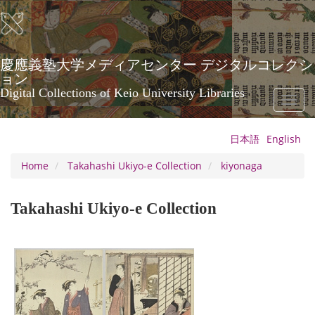
Skip
to
main
content
慶應義塾大学メディアセンター デジタルコレクシ
ョン
Digital Collections of Keio University Libraries
Toggl
naviga
日本語
English
Home
Takahashi Ukiyo-e Collection
kiyonaga
Takahashi Ukiyo-e Collection