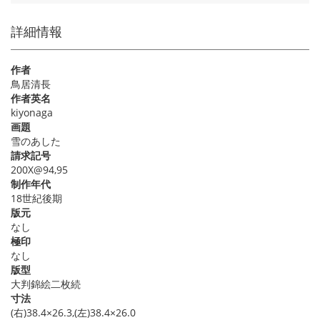
詳細情報
作者
鳥居清長
作者英名
kiyonaga
画題
雪のあした
請求記号
200X@94,95
制作年代
18世紀後期
版元
なし
極印
なし
版型
大判錦絵二枚続
寸法
(右)38.4×26.3,(左)38.4×26.0