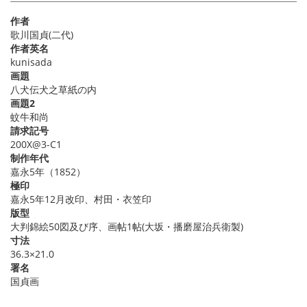
作者
歌川国貞(二代)
作者英名
kunisada
画題
八犬伝犬之草紙の内
画題2
蚊牛和尚
請求記号
200X@3-C1
制作年代
嘉永5年（1852）
極印
嘉永5年12月改印、村田・衣笠印
版型
大判錦絵50図及び序、画帖1帖(大坂・播磨屋治兵衛製)
寸法
36.3×21.0
署名
国貞画