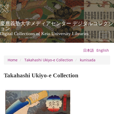
Skip
to
main
content
慶應義塾大学メディアセンター デジタルコレクシ
ョン
Digital Collections of Keio University Libraries
Toggl
naviga
日本語
English
Home
Takahashi Ukiyo-e Collection
kunisada
Takahashi Ukiyo-e Collection