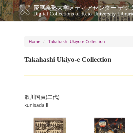
Skip
慶應義塾大学メディアセンター デジ
to
メ
Digital Collections of Keio University Librari
main
イ
content
ン
ナ
ビ
Home
Takahashi Ukiyo-e Collection
ゲ
ー
Takahashi Ukiyo-e Collection
シ
ョ
ン
歌川国貞(二代)
kunisada Ⅱ