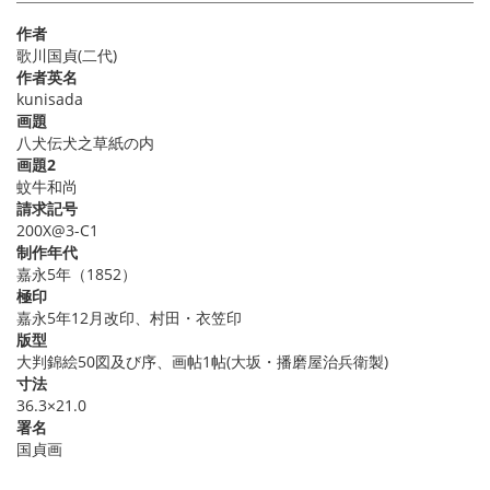
作者
歌川国貞(二代)
作者英名
kunisada
画題
八犬伝犬之草紙の内
画題2
蚊牛和尚
請求記号
200X@3-C1
制作年代
嘉永5年（1852）
極印
嘉永5年12月改印、村田・衣笠印
版型
大判錦絵50図及び序、画帖1帖(大坂・播磨屋治兵衛製)
寸法
36.3×21.0
署名
国貞画