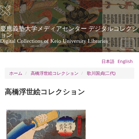
メ
イ
ン
コ
ン
慶應義塾大学メディアセンター デジタルコレクシ
テ
ョン
ン
Digital Collections of Keio University Libraries
Toggl
ツ
naviga
に
移
日本語
English
動
ホーム
高橋浮世絵コレクション
歌川国貞(二代)
高橋浮世絵コレクション