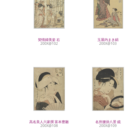
契情婦美姿 右
玉屋内まき絹
200X@102
200X@103
高名美人六家撰 富本豊雛
名所腰掛八景 鏡
200X@108
200X@109