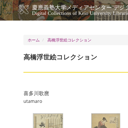
メ
慶應義塾大学メディアセンター デジ
イ
メ
Digital Collections of Keio University Librari
ン
イ
コ
ン
ン
ナ
テ
ン
ビ
ホーム
高橋浮世絵コレクション
ツ
ゲ
に
ー
移
高橋浮世絵コレクション
シ
動
ョ
ン
喜多川歌麿
utamaro