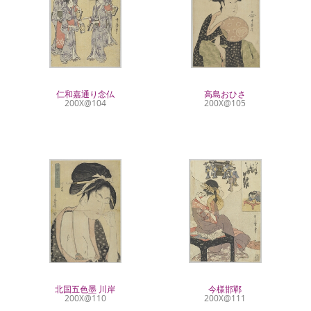
仁和嘉通り念仏
高島おひさ
200X@104
200X@105
北国五色墨 川岸
今様邯鄲
200X@110
200X@111