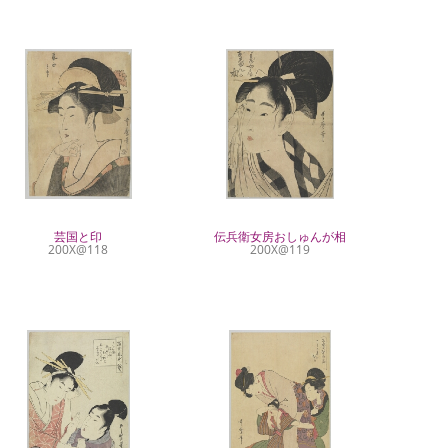
芸国と印
伝兵衛女房おしゅんが相
200X@118
200X@119