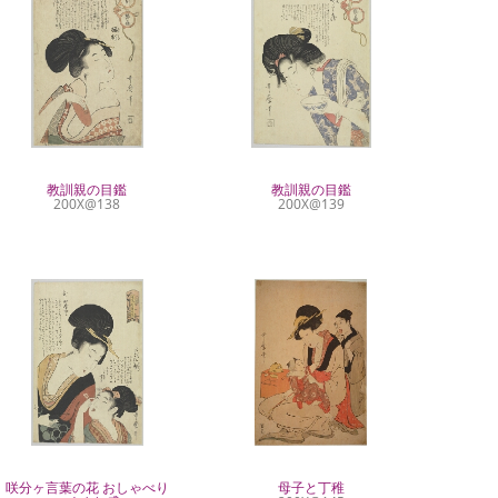
教訓親の目鑑
教訓親の目鑑
200X@138
200X@139
咲分ヶ言葉の花 おしゃべり
母子と丁稚