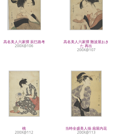
高名美人六家撰 辰巳路考
高名美人六家撰 難波屋おき
200X@106
た 再出
200X@107
桃
当時全盛美人揃 扇屋内花
200X@112
200X@113