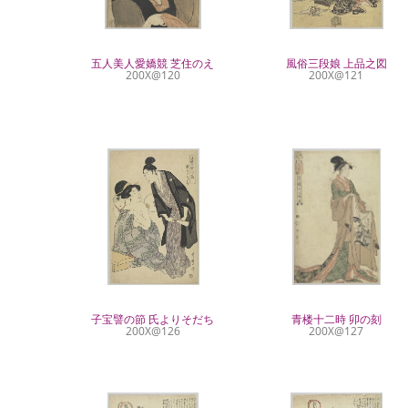
五人美人愛嬌競 芝住のえ
風俗三段娘 上品之図
200X@120
200X@121
子宝譬の節 氏よりそだち
青楼十二時 卯の刻
200X@126
200X@127