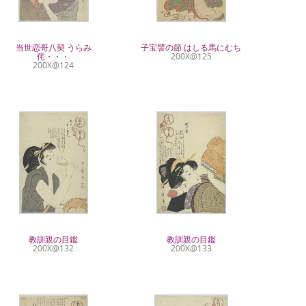
当世恋哥八契 うらみ
子宝譬の節 はしる馬にむち
侘・・・
200X@125
200X@124
教訓親の目鑑
教訓親の目鑑
200X@132
200X@133