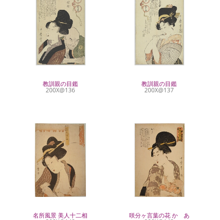
教訓親の目鑑
教訓親の目鑑
200X@136
200X@137
名所風景 美人十二相
咲分ヶ言葉の花 かゝあ