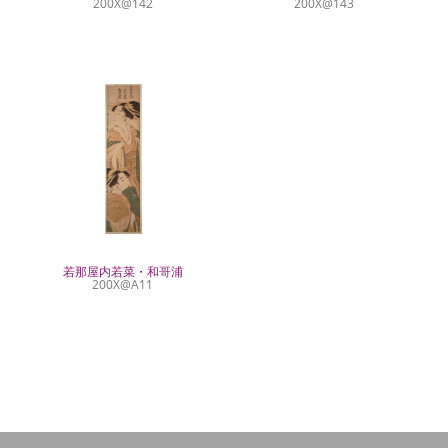
200X@142
200X@143
若那屋内若菜・和哥浦
200X@A11