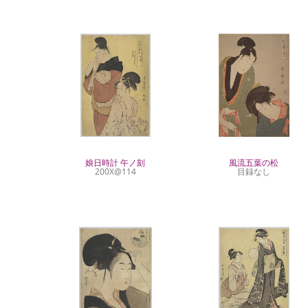
娘日時計 午ノ刻
風流五葉の松
200X@114
目録なし