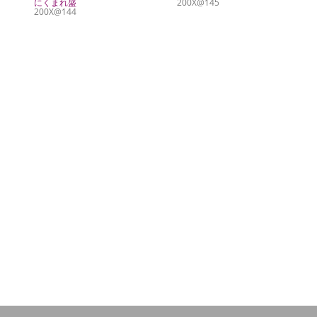
にくまれ盛
200X@145
200X@144