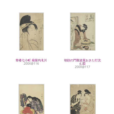
青楼七小町 扇屋内滝川
朝顔の門難波屋おきた打沈
200X@116
む図
200X@117