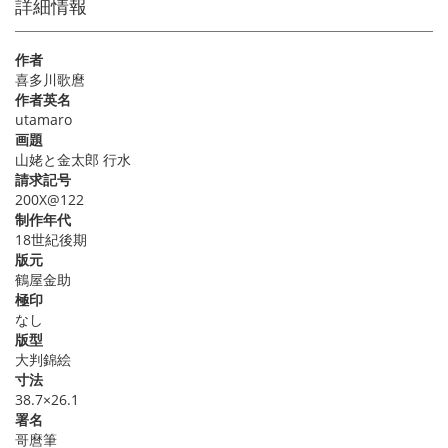
詳細情報
作者
喜多川歌麿
作者英名
utamaro
画題
山姥と金太郎 行水
請求記号
200X@122
制作年代
18世紀後期
版元
鶴屋金助
極印
なし
版型
大判錦絵
寸法
38.7×26.1
署名
哥麿筆