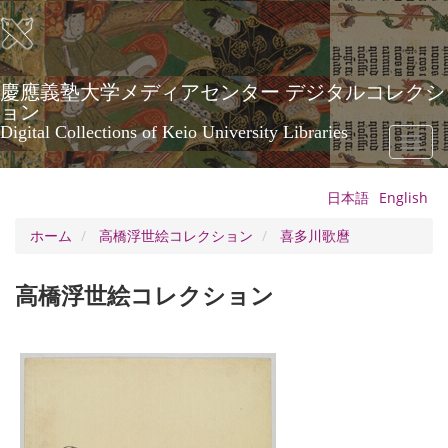
メ
イ
ン
コ
ン
慶應義塾大学メディアセンター デジタルコレクシ
テ
ョン
ン
Digital Collections of Keio University Libraries
Toggl
ツ
naviga
に
移
日本語
English
動
ホーム
高橋浮世絵コレクション
喜多川歌麿
高橋浮世絵コレクション