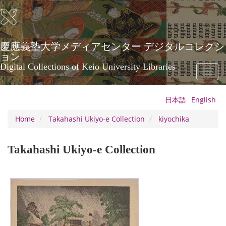
Skip
to
main
content
慶應義塾大学メディアセンター デジタルコレクシ
ョン
Digital Collections of Keio University Libraries
Toggl
naviga
日本語
English
Home
Takahashi Ukiyo-e Collection
kiyochika
Takahashi Ukiyo-e Collection