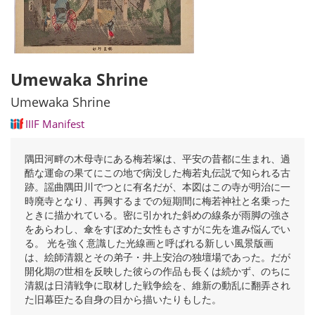
Umewaka Shrine
Umewaka Shrine
IIIF Manifest
隅田河畔の木母寺にある梅若塚は、平安の昔都に生まれ、過
酷な運命の果てにこの地で病没した梅若丸伝説で知られる古
跡。謡曲隅田川でつとに有名だが、本図はこの寺が明治に一
時廃寺となり、再興するまでの短期間に梅若神社と名乗った
ときに描かれている。密に引かれた斜めの線条が雨脚の強さ
をあらわし、傘をすぼめた女性もさすがに先を進み悩んでい
る。 光を強く意識した光線画と呼ばれる新しい風景版画
は、絵師清親とその弟子・井上安治の独壇場であった。だが
開化期の世相を反映した彼らの作品も長くは続かず、のちに
清親は日清戦争に取材した戦争絵を、維新の動乱に翻弄され
た旧幕臣たる自身の目から描いたりもした。