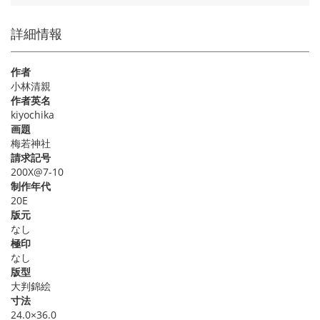
詳細情報
作者
小林清親
作者英名
kiyochika
画題
梅若神社
請求記号
200X@7-10
制作年代
20E
版元
なし
極印
なし
版型
大判錦絵
寸法
24.0×36.0