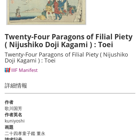
Twenty-Four Paragons of Filial Piety
( Nijushiko Doji Kagami ) : Toei
Twenty-Four Paragons of Filial Piety ( Nijushiko
Doji Kagami ) : Toei
IIIF Manifest
詳細情報
作者
歌川国芳
作者英名
kuniyoshi
画題
二十四孝童子鑑 董永
請求記号