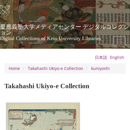
Skip
to
main
content
慶應義塾大学メディアセンター デジタルコレクシ
ョン
Digital Collections of Keio University Libraries
Toggl
naviga
日本語
English
Home
Takahashi Ukiyo-e Collection
kuniyoshi
Takahashi Ukiyo-e Collection