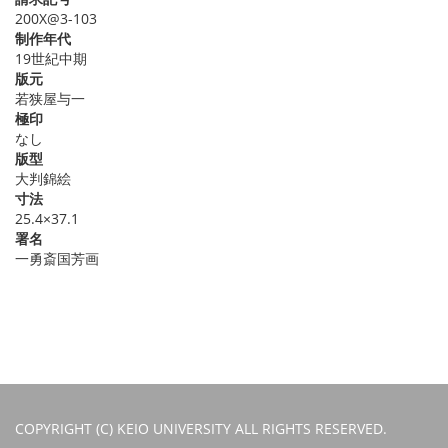
200X@3-103
制作年代
19世紀中期
版元
若狭屋与一
極印
なし
版型
大判錦絵
寸法
25.4×37.1
署名
一勇斎国芳画
COPYRIGHT (C) KEIO UNIVERSITY ALL RIGHTS RESERVED.