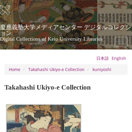
Skip
to
main
content
慶應義塾大学メディアセンター デジタルコレクシ
ョン
Digital Collections of Keio University Libraries
Toggl
naviga
日本語
English
Home
Takahashi Ukiyo-e Collection
kuniyoshi
Takahashi Ukiyo-e Collection