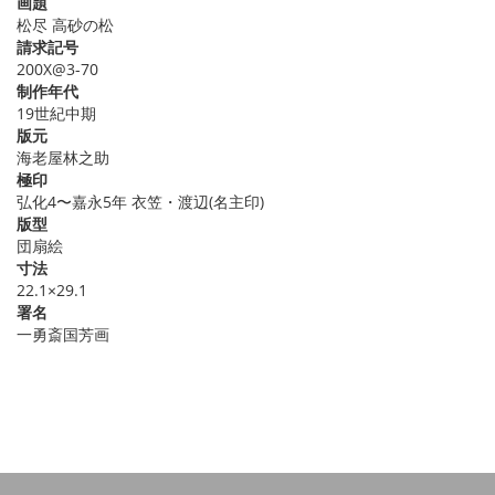
画題
松尽 高砂の松
請求記号
200X@3-70
制作年代
19世紀中期
版元
海老屋林之助
極印
弘化4〜嘉永5年 衣笠・渡辺(名主印)
版型
団扇絵
寸法
22.1×29.1
署名
一勇斎国芳画