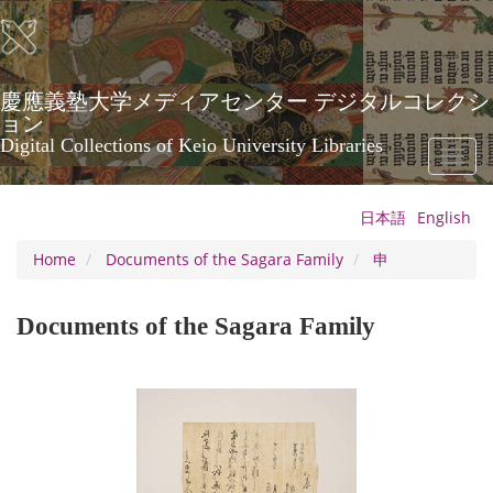
Skip
to
main
content
慶應義塾大学メディアセンター デジタルコレクシ
ョン
Digital Collections of Keio University Libraries
Toggl
naviga
日本語
English
Home
Documents of the Sagara Family
申
Documents of the Sagara Family