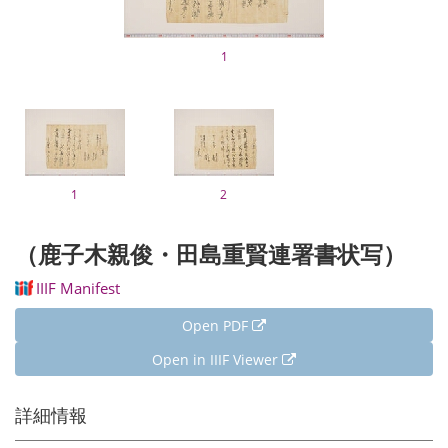
1
1
2
（鹿子木親俊・田島重賢連署書状写）
IIIF Manifest
Open PDF
Open in IIIF Viewer
詳細情報