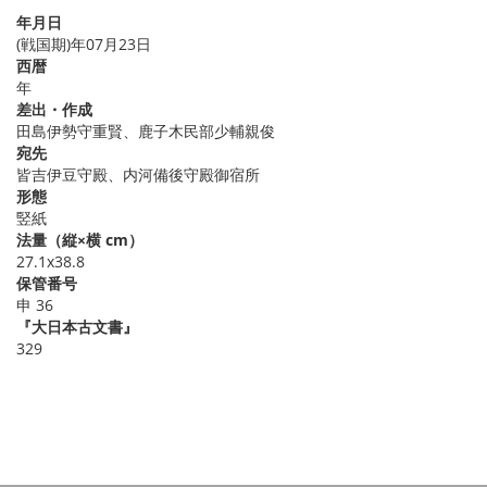
年月日
(戦国期)年07月23日
西暦
年
差出・作成
田島伊勢守重賢、鹿子木民部少輔親俊
宛先
皆吉伊豆守殿、内河備後守殿御宿所
形態
竪紙
法量（縦×横 cm）
27.1x38.8
保管番号
申 36
『大日本古文書』
329