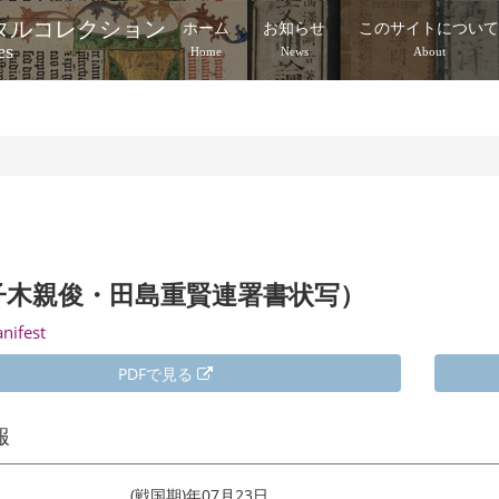
タルコレクション
ホーム
お知らせ
このサイトについ
es
Home
News
About
子木親俊・田島重賢連署書状写）
anifest
PDFで見る
報
(戦国期)年07月23日