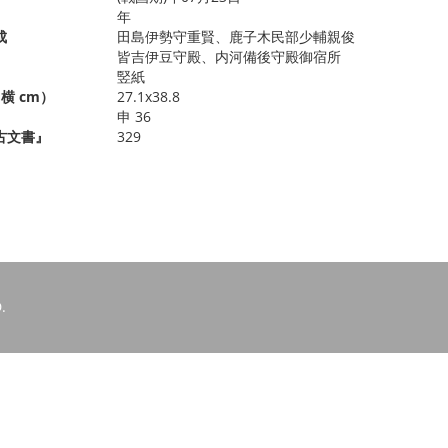
年
成
田島伊勢守重賢、鹿子木民部少輔親俊
皆吉伊豆守殿、内河備後守殿御宿所
竪紙
横 cm）
27.1x38.8
申 36
古文書』
329
.