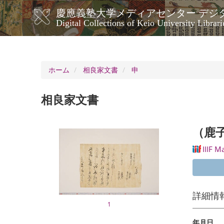
メ
慶應義塾大学メディアセンター デジ
イ
メ
Digital Collections of Keio University Librari
ン
イ
コ
ン
ン
ナ
テ
ン
ビ
ホーム
相良家文書
申
ツ
ゲ
に
ー
移
相良家文書
シ
動
ョ
ン
（鹿
IIIF M
詳細情
1
年月日