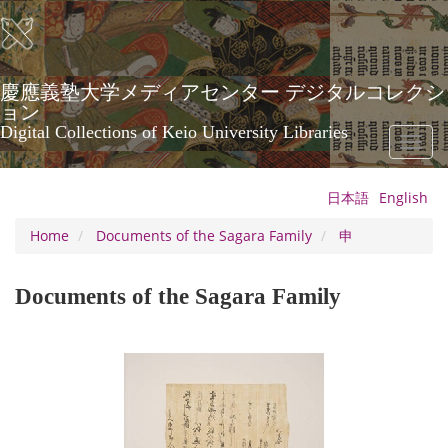
Skip
to
main
content
慶應義塾大学メディアセンター デジタルコレクシ
ョン
Digital Collections of Keio University Libraries
Toggl
naviga
日本語
English
Home
Documents of the Sagara Family
申
Documents of the Sagara Family