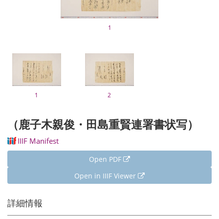
1
1
2
（鹿子木親俊・田島重賢連署書状写）
IIIF Manifest
Open PDF
Open in IIIF Viewer
詳細情報