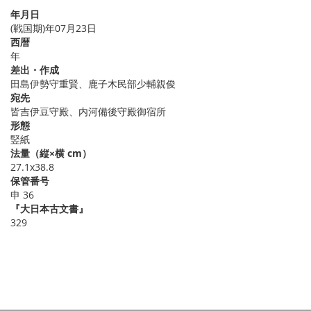
年月日
(戦国期)年07月23日
西暦
年
差出・作成
田島伊勢守重賢、鹿子木民部少輔親俊
宛先
皆吉伊豆守殿、内河備後守殿御宿所
形態
竪紙
法量（縦×横 cm）
27.1x38.8
保管番号
申 36
『大日本古文書』
329