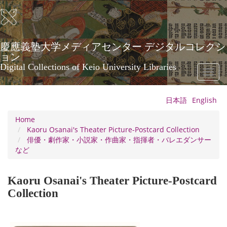
Skip
to
main
content
慶應義塾大学メディアセンター デジタルコレクシ
ョン
Digital Collections of Keio University Libraries
Toggl
naviga
日本語
English
Home
Kaoru Osanai's Theater Picture-Postcard Collection
俳優・劇作家・小説家・作曲家・指揮者・バレエダンサー
など
Kaoru Osanai's Theater Picture-Postcard
Collection