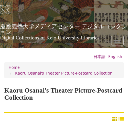
Skip
to
main
content
慶應義塾大学メディアセンター デジタルコレクシ
ョン
Digital Collections of Keio University Libraries
Toggl
naviga
日本語
English
Home
Kaoru Osanai's Theater Picture-Postcard Collection
Kaoru Osanai's Theater Picture-Postcard
Collection