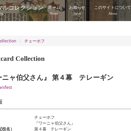
タルコレクション
ホーム
お知らせ
このサイトについ
es
Home
News
About
ollection
チェーホフ
card Collection
ーニャ伯父さん』 第４幕 テレーギン
anifest
報
チェーホフ
『ワーニャ伯父さん』
配役名）
第４幕 テレーギン