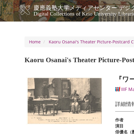
Skip
慶應義塾大学メディアセンター デジ
to
メ
Digital Collections of Keio University Librari
main
イ
content
ン
ナ
ビ
Home
Kaoru Osanai's Theater Picture-Postcard C
ゲ
ー
Kaoru Osanai's Theater Picture-Post
シ
ョ
ン
『ワ
IIIF M
詳細情
作者
演目
俳優名（