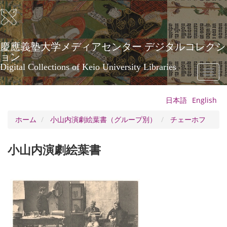
メ
イ
ン
コ
ン
慶應義塾大学メディアセンター デジタルコレクシ
テ
ョン
ン
Digital Collections of Keio University Libraries
Toggl
ツ
naviga
に
移
日本語
English
動
ホーム
小山内演劇絵葉書（グループ別）
チェーホフ
小山内演劇絵葉書