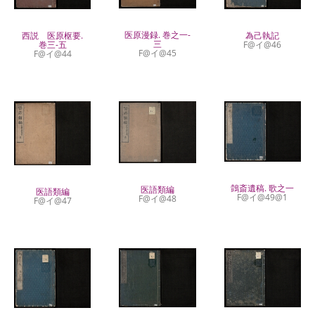
医原漫録. 巻之一-
西説 医原枢要.
為己執記
三
巻三-五
F@イ@46
F@イ@45
F@イ@44
鷧斎遺稿. 歌之一
医語類編
医語類編
F@イ@49@1
F@イ@48
F@イ@47