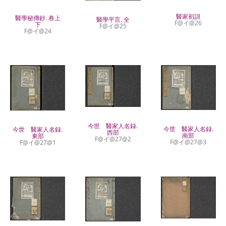
醫家初訓
醫學秘傳鈔. 卷上
醫學平言. 全
F@イ@26
下
F@イ@25
F@イ@24
今世 醫家人名録.
今世 醫家人名録.
今世 醫家人名録.
西部
南部
東部
F@イ@27@2
F@イ@27@3
F@イ@27@1