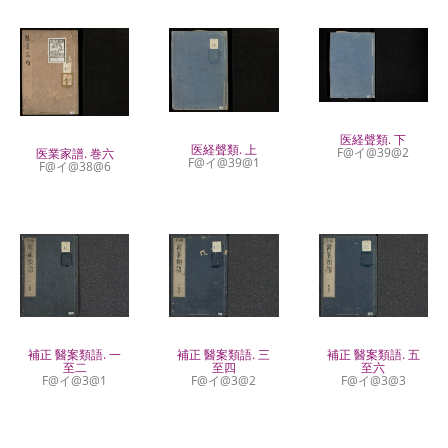
医経聲類. 下
医経聲類. 上
F@イ@39@2
医業家譜. 巻六
F@イ@39@1
F@イ@38@6
補正 醫案類語. 一
補正 醫案類語. 三
補正 醫案類語. 五
至二
至四
至六
F@イ@3@1
F@イ@3@2
F@イ@3@3