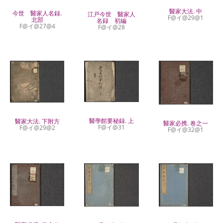
醫家大法. 中
今世 醫家人名録.
江戸今世 醫家人
F@イ@29@1
北部
名録 初編
F@イ@27@4
F@イ@28
醫學館要秘録. 上
醫家大法. 下附方
醫家必携. 卷之一
F@イ@31
F@イ@29@2
F@イ@32@1