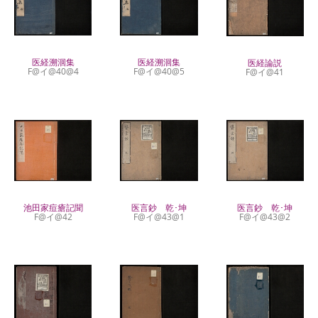
医経溯洄集
医経溯洄集
医経論説
F@イ@40@4
F@イ@40@5
F@イ@41
池田家痘瘡記聞
医言鈔 乾･坤
医言鈔 乾･坤
F@イ@42
F@イ@43@1
F@イ@43@2