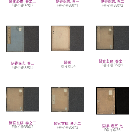
醫家必携. 卷之二
伊香保志. 卷一
伊香保志. 卷二
F@イ@32@2
F@イ@33@1
F@イ@33@2
醫官玄稿. 卷之一
醫鑑
伊香保志. 卷三
F@イ@35@1
F@イ@34
F@イ@33@3
醫官玄稿. 卷之二
醫官玄稿. 卷之二
医噱. 巻五-七
F@イ@35@2
F@イ@35@3
F@イ@36