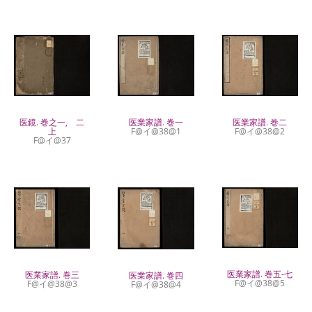
医鏡. 巻之一, 二
医業家譜. 巻一
医業家譜. 巻二
上
F@イ@38@1
F@イ@38@2
F@イ@37
医業家譜. 巻五-七
医業家譜. 巻三
医業家譜. 巻四
F@イ@38@5
F@イ@38@3
F@イ@38@4