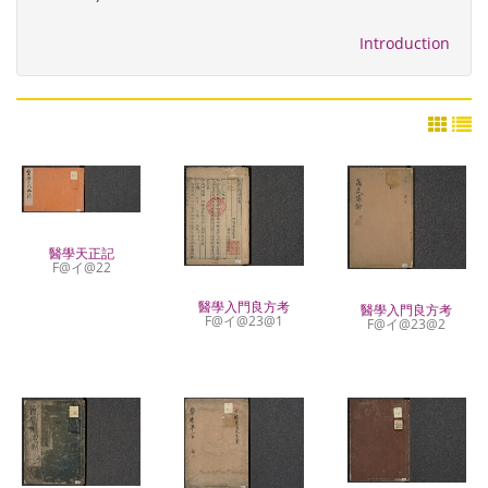
Introduction
醫學天正記
F@イ@22
醫學入門良方考
醫學入門良方考
F@イ@23@1
F@イ@23@2