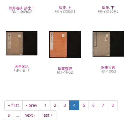
医策. 上
医策. 下
鷧斎遺稿. 詩之二
F@イ@50@1
F@イ@50@2
F@イ@49@2
医事閑話
医事古言
医事窺班
F@イ@51
F@イ@53
F@イ@52
Pagination
First
« first
Previous
‹ prev
Page
1
Page
2
Page
3
Current
4
Page
5
Page
6
Page
7
Page
8
page
page
page
Page
9
…
Next
next ›
Last
last »
page
page