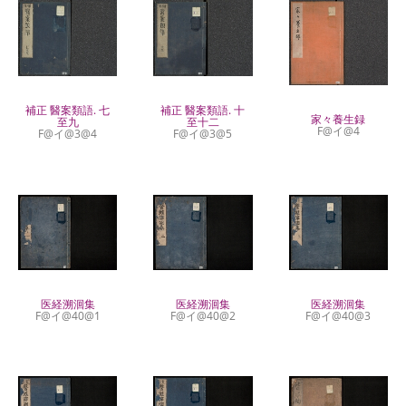
補正 醫案類語. 七
補正 醫案類語. 十
家々養生録
至九
至十二
F@イ@4
F@イ@3@4
F@イ@3@5
医経溯洄集
医経溯洄集
医経溯洄集
F@イ@40@1
F@イ@40@2
F@イ@40@3