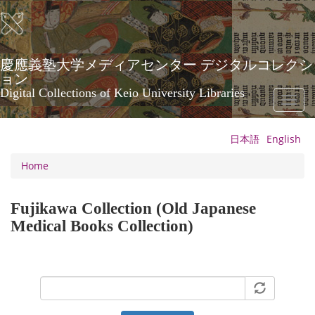
Skip
to
main
content
慶應義塾大学メディアセンター デジタルコレクシ
ョン
Digital Collections of Keio University Libraries
Toggl
naviga
日本語
English
Home
Fujikawa Collection (Old Japanese
Medical Books Collection)