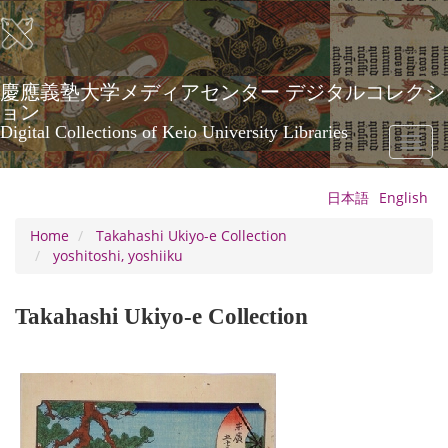
Skip
to
main
content
慶應義塾大学メディアセンター デジタルコレクシ
ョン
Digital Collections of Keio University Libraries
Toggl
naviga
日本語
English
Home
Takahashi Ukiyo-e Collection
yoshitoshi, yoshiiku
Takahashi Ukiyo-e Collection