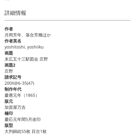
詳細情報
作者
月岡芳年、落合芳幾ほか
作者英名
yoshitoshi, yoshiiku
画題
末広五十三駅図会 庄野
画題2
庄野
請求記号
200X@6-35(47)
制作年代
慶應元年（1865）
版元
加賀屋万吉
極印
慶応元年閏5月改印
版型
大判錦絵55枚 目次1枚