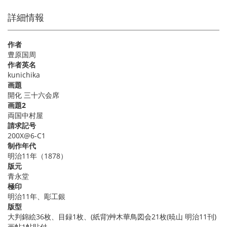
詳細情報
作者
豊原国周
作者英名
kunichika
画題
開化 三十六会席
画題2
両国中村屋
請求記号
200X@6-C1
制作年代
明治11年（1878）
版元
青永堂
極印
明治11年、彫工銀
版型
大判錦絵36枚、目録1枚、(紙背)艸木華鳥図会21枚(暁山 明治11刊)
画帖1帖貼付