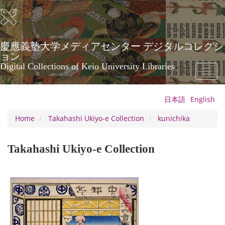
Skip
to
main
content
慶應義塾大学メディアセンター デジタルコレクシ
ョン
Digital Collections of Keio University Libraries
Toggl
naviga
日本語
English
Home
Takahashi Ukiyo-e Collection
kunichika
Takahashi Ukiyo-e Collection