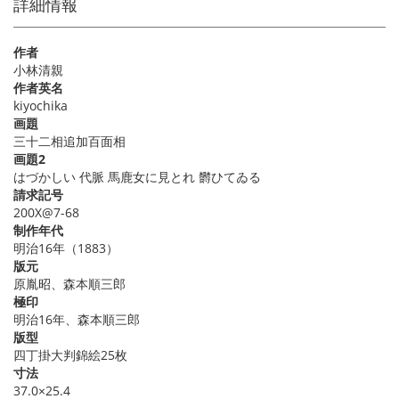
詳細情報
作者
小林清親
作者英名
kiyochika
画題
三十二相追加百面相
画題2
はづかしい 代脈 馬鹿女に見とれ 欝ひてゐる
請求記号
200X@7-68
制作年代
明治16年（1883）
版元
原胤昭、森本順三郎
極印
明治16年、森本順三郎
版型
四丁掛大判錦絵25枚
寸法
37.0×25.4