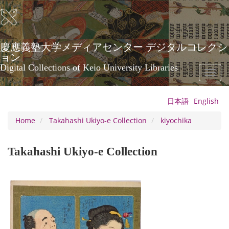
Skip
to
main
content
慶應義塾大学メディアセンター デジタルコレクシ
ョン
Digital Collections of Keio University Libraries
Toggl
naviga
日本語
English
Home
Takahashi Ukiyo-e Collection
kiyochika
Takahashi Ukiyo-e Collection