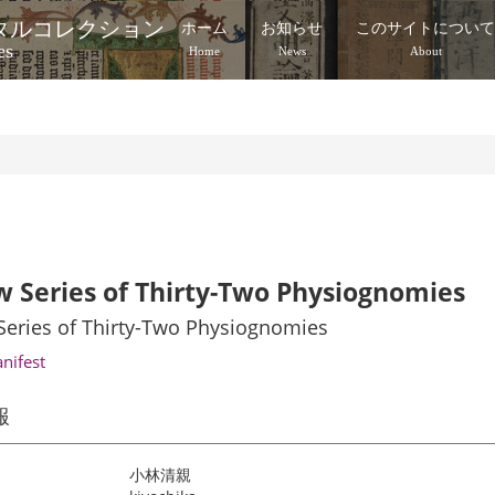
タルコレクション
ホーム
お知らせ
このサイトについ
es
Home
News
About
 Series of Thirty-Two Physiognomies
eries of Thirty-Two Physiognomies
anifest
報
小林清親