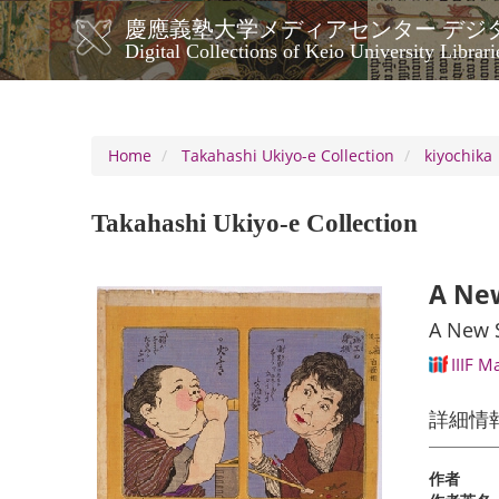
Skip
慶應義塾大学メディアセンター デジ
to
メ
Digital Collections of Keio University Librari
main
イ
content
ン
ナ
ビ
Home
Takahashi Ukiyo-e Collection
kiyochika
ゲ
ー
Takahashi Ukiyo-e Collection
シ
ョ
ン
A New
A New S
IIIF M
詳細情
作者