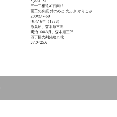
kiyochika
三十二相追加百面相
画工の身振 針のめど 火ふき かりこみ
200X@7-68
明治16年（1883）
原胤昭、森本順三郎
明治16年3月、森本順三郎
四丁掛大判錦絵25枚
37.0×25.6
.