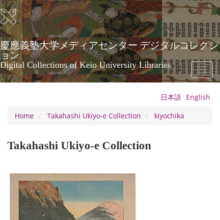
Skip
to
main
content
慶應義塾大学メディアセンター デジタルコレクシ
ョン
Digital Collections of Keio University Libraries
Toggl
naviga
日本語
English
Home
Takahashi Ukiyo-e Collection
kiyochika
Takahashi Ukiyo-e Collection