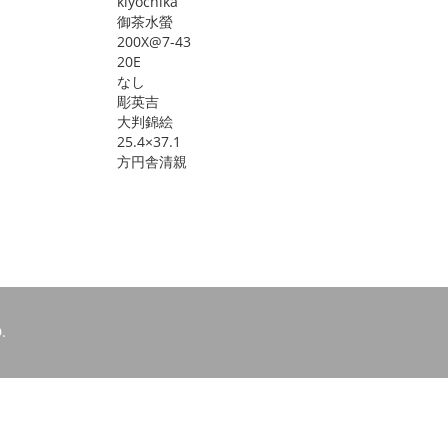
kiyochika
御茶水螢
200X@7-43
20E
なし
彫英吉
大判錦絵
25.4×37.1
方円舎清親
.