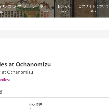
タルコレクション
ホーム
お知らせ
このサイトについ
es
Home
News
About
lies at Ochanomizu
es at Ochanomizu
anifest
報
小林清親