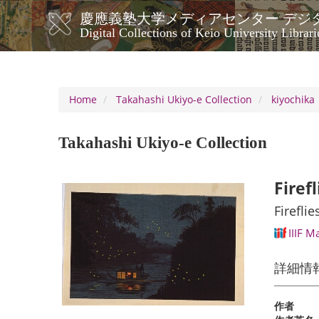
Skip
慶應義塾大学メディアセンター デジ
to
メ
Digital Collections of Keio University Librari
main
イ
content
ン
ナ
ビ
Home
Takahashi Ukiyo-e Collection
kiyochika
ゲ
ー
Takahashi Ukiyo-e Collection
シ
ョ
ン
Firef
Firefli
IIIF M
詳細情
作者