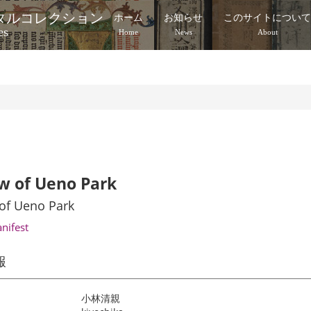
タルコレクション
ホーム
お知らせ
このサイトについ
es
Home
News
About
w of Ueno Park
of Ueno Park
anifest
報
小林清親