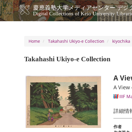
Skip
慶應義塾大学メディアセンター デジ
to
メ
Digital Collections of Keio University Librari
main
イ
content
ン
ナ
ビ
Home
Takahashi Ukiyo-e Collection
kiyochika
ゲ
ー
Takahashi Ukiyo-e Collection
シ
ョ
ン
A Vie
A View 
IIIF M
詳細情
作者