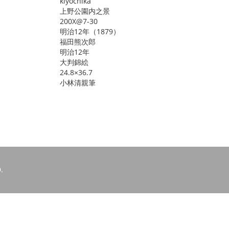
kiyochika
上野公園内之景
200X@7-30
明治12年（1879）
福田熊次郎
明治12年
大判錦絵
24.8×36.7
小林清親筆
.