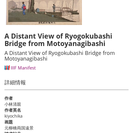
A Distant View of Ryogokubashi
Bridge from Motoyanagibashi
A Distant View of Ryogokubashi Bridge from
Motoyanagibashi
IIIF Manifest
詳細情報
作者
小林清親
作者英名
kiyochika
画題
元柳橋両国遠景