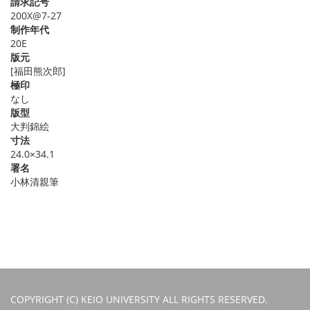
請求記号
200X@7-27
制作年代
20E
版元
[福田熊次郎]
極印
なし
版型
大判錦絵
寸法
24.0×34.1
署名
小林清親筆
COPYRIGHT (C) KEIO UNIVERSITY ALL RIGHTS RESERVED.