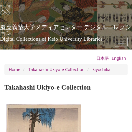
Skip
to
main
content
慶應義塾大学メディアセンター デジタルコレクシ
ョン
Digital Collections of Keio University Libraries
Toggl
naviga
日本語
English
Home
Takahashi Ukiyo-e Collection
kiyochika
Takahashi Ukiyo-e Collection