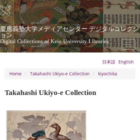
Skip
to
main
content
慶應義塾大学メディアセンター デジタルコレクシ
ョン
Digital Collections of Keio University Libraries
Toggl
naviga
日本語
English
Home
Takahashi Ukiyo-e Collection
kiyochika
Takahashi Ukiyo-e Collection