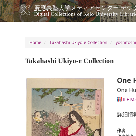
Skip
慶應義塾大学メディアセンター デジ
to
メ
Digital Collections of Keio University Librari
main
イ
content
ン
ナ
ビ
Home
Takahashi Ukiyo-e Collection
yoshitosh
ゲ
ー
Takahashi Ukiyo-e Collection
シ
ョ
ン
One H
One Hun
IIIF M
詳細情
作者