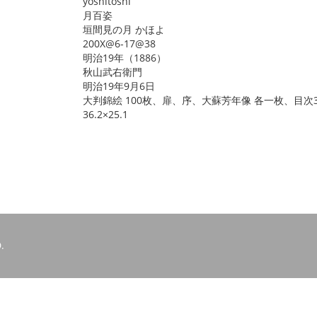
yoshitoshi
月百姿
垣間見の月 かほよ
200X@6-17@38
明治19年（1886）
秋山武右衛門
明治19年9月6日
大判錦絵 100枚、扉、序、大蘇芳年像 各一枚、目次
36.2×25.1
.