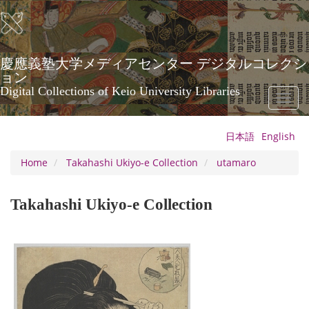
Skip
to
main
content
慶應義塾大学メディアセンター デジタルコレクシ
ョン
Digital Collections of Keio University Libraries
Toggl
naviga
日本語
English
Home
Takahashi Ukiyo-e Collection
utamaro
Takahashi Ukiyo-e Collection