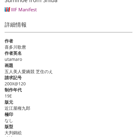
Suminoe from Shiba
IIIF Manifest
詳細情報
作者
喜多川歌麿
作者英名
utamaro
画題
五人美人愛嬌競 芝住のえ
請求記号
200X@120
制作年代
19E
版元
近江屋権九郎
極印
なし
版型
大判錦絵