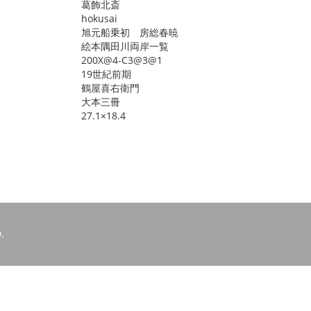
葛飾北斎
hokusai
旭元船乗初 房総春暁
絵本隅田川両岸一覧
200X@4-C3@3@1
19世紀前期
鶴屋喜右衛門
大本三冊
27.1×18.4
.