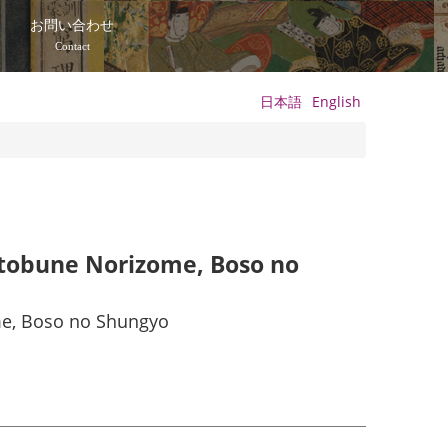
て
お問い合わせ
Contact
日本語
English
tobune Norizome, Boso no
e, Boso no Shungyo