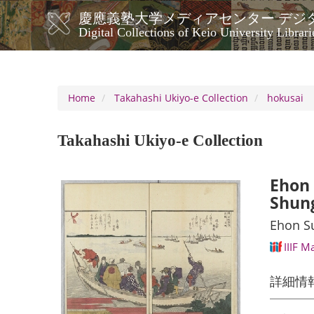
Skip
慶應義塾大学メディアセンター デジ
to
メ
Digital Collections of Keio University Librari
main
イ
content
ン
ナ
ビ
Home
Takahashi Ukiyo-e Collection
hokusai
ゲ
ー
Takahashi Ukiyo-e Collection
シ
ョ
ン
Ehon 
Shun
Ehon S
IIIF M
詳細情