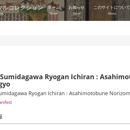
タルコレクション
ホーム
お知らせ
このサイトについ
es
Home
News
About
Sumidagawa Ryogan Ichiran : Asahimo
gyo
umidagawa Ryogan Ichiran : Asahimotobune Norizom
anifest
報