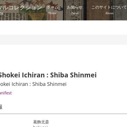
タルコレクション
ホーム
お知らせ
このサイトについ
es
Home
News
About
Shokei Ichiran : Shiba Shinmei
okei Ichiran : Shiba Shinmei
anifest
報
葛飾北斎