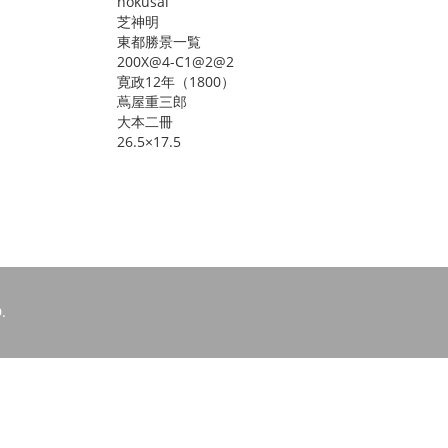
hokusai
芝神明
東都勝景一覧
200X@4-C1@2@2
寛政12年（1800）
蔦屋重三郎
大本二冊
26.5×17.5
.