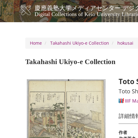
Skip
慶應義塾大学メディアセンター デジ
to
メ
Digital Collections of Keio University Librari
main
イ
content
ン
ナ
ビ
Home
Takahashi Ukiyo-e Collection
hokusai
ゲ
ー
Takahashi Ukiyo-e Collection
シ
ョ
ン
Toto 
Toto Sh
IIIF M
詳細情
作者