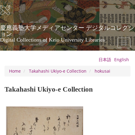
Skip
to
main
content
慶應義塾大学メディアセンター デジタルコレクシ
ョン
Digital Collections of Keio University Libraries
Toggl
naviga
日本語
English
Home
Takahashi Ukiyo-e Collection
hokusai
Takahashi Ukiyo-e Collection