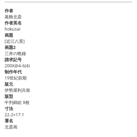
作者
葛飾北斎
作者英名
hokusai
画題
[近江八景]
画題2
三井の晩鐘
請求記号
200X@4-6(4)
制作年代
19世紀前期
版元
伊勢屋利兵衛
版型
中判錦絵 8枚
寸法
22.2×17.1
署名
北斎画