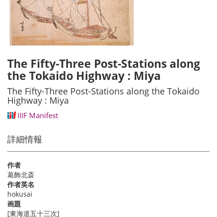
The Fifty-Three Post-Stations along
the Tokaido Highway : Miya
The Fifty-Three Post-Stations along the Tokaido
Highway : Miya
IIIF Manifest
詳細情報
作者
葛飾北斎
作者英名
hokusai
画題
[東海道五十三次]