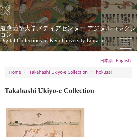
Skip
to
main
content
慶應義塾大学メディアセンター デジタルコレクシ
ョン
Digital Collections of Keio University Libraries
Toggl
naviga
日本語
English
Home
Takahashi Ukiyo-e Collection
hokusai
Takahashi Ukiyo-e Collection