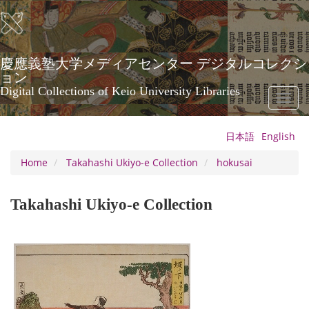
Skip
to
main
content
慶應義塾大学メディアセンター デジタルコレクシ
ョン
Digital Collections of Keio University Libraries
Toggl
naviga
日本語
English
Home
Takahashi Ukiyo-e Collection
hokusai
Takahashi Ukiyo-e Collection