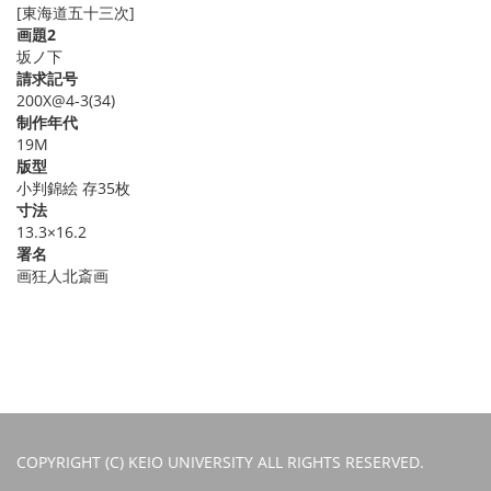
[東海道五十三次]
画題2
坂ノ下
請求記号
200X@4-3(34)
制作年代
19M
版型
小判錦絵 存35枚
寸法
13.3×16.2
署名
画狂人北斎画
COPYRIGHT (C) KEIO UNIVERSITY ALL RIGHTS RESERVED.