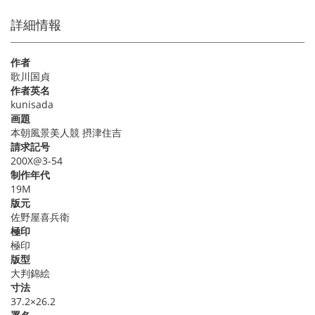
詳細情報
作者
歌川国貞
作者英名
kunisada
画題
本朝風景美人競 摂津住吉
請求記号
200X@3-54
制作年代
19M
版元
佐野屋喜兵衛
極印
極印
版型
大判錦絵
寸法
37.2×26.2