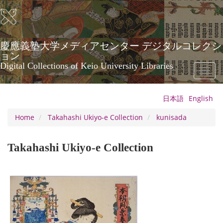
Skip
to
main
content
慶應義塾大学メディアセンター デジタルコレクシ
ョン
Digital Collections of Keio University Libraries
Toggl
naviga
日本語
English
Home
Takahashi Ukiyo-e Collection
kunisada
Takahashi Ukiyo-e Collection