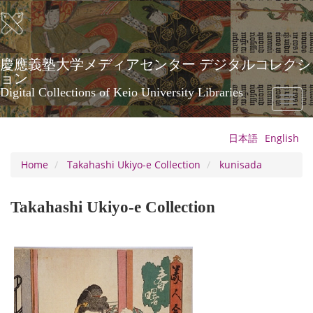
Skip
to
main
content
慶應義塾大学メディアセンター デジタルコレクシ
ョン
Digital Collections of Keio University Libraries
Toggl
naviga
日本語
English
Home
Takahashi Ukiyo-e Collection
kunisada
Takahashi Ukiyo-e Collection