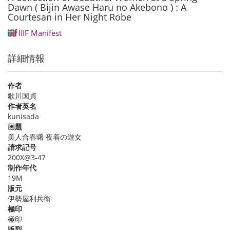
Dawn ( Bijin Awase Haru no Akebono ) : A
Courtesan in Her Night Robe
IIIF Manifest
詳細情報
作者
歌川国貞
作者英名
kunisada
画題
美人合春曙 夜着の遊女
請求記号
200X@3-47
制作年代
19M
版元
伊勢屋利兵衛
極印
極印
版型