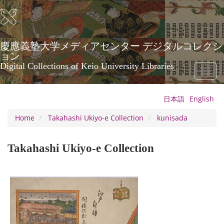
Skip
to
main
content
慶應義塾大学メディアセンター デジタルコレクシ
ョン
Digital Collections of Keio University Libraries
Toggl
naviga
日本語
English
Home
Takahashi Ukiyo-e Collection
kunisada
Takahashi Ukiyo-e Collection