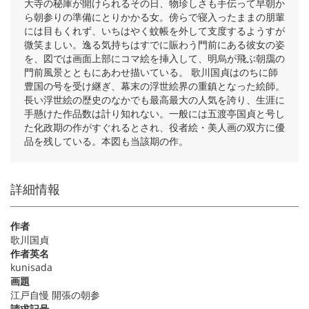
大寺の秘庫が開けられるその日、物珍しさも手伝って早朝か
ら朝参りの準備にとりかかる女。傍らで寝入ったままの朋輩
には目もくれず、いちはやく蚊帳を外して支度するようすが
微笑ましい。逸る気持ちはすでに賑わう門前にある彼女の姿
を、図では画面上部にコマ絵を挿入して、明烏が飛ぶ朝靄の
門前風景とともにあわせ描いている。 歌川国貞はのちに師
豊国の号を受け継ぎ、幕末の浮世絵界の重鎮となった絵師。
長い浮世絵の歴史のなかでも最高最大の人気を誇り、生涯に
手懸けた作品数は計り知れない。一般には五渡亭国貞と号し
た化政期の作がすぐれるとされ、役者絵・美人画の双方に優
品を残している。本図も当該期の作。
詳細情報
作者
歌川国貞
作者英名
kunisada
画題
江戸自慢 開張の朝参
請求記号