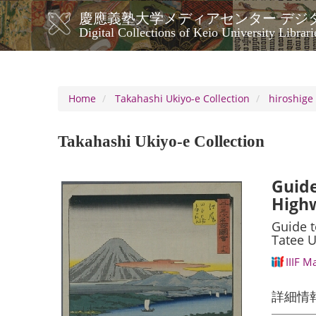
Skip
慶應義塾大学メディアセンター デジ
to
メ
Digital Collections of Keio University Librari
main
イ
content
ン
ナ
ビ
Home
Takahashi Ukiyo-e Collection
hiroshige
ゲ
ー
Takahashi Ukiyo-e Collection
シ
ョ
ン
Guide
Highw
Guide t
Tatee Up
IIIF M
詳細情