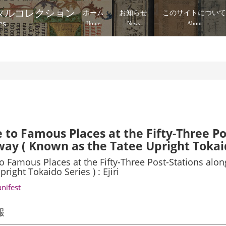
タルコレクション
ホーム
お知らせ
このサイトについ
es
Home
News
About
 to Famous Places at the Fifty-Three Po
ay ( Known as the Tatee Upright Tokaido 
o Famous Places at the Fifty-Three Post-Stations alo
right Tokaido Series ) : Ejiri
anifest
報