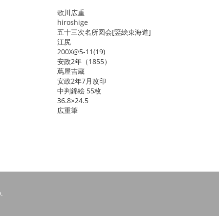
歌川広重
hiroshige
五十三次名所図会[竪絵東海道]
江尻
200X@5-11(19)
安政2年（1855）
蔦屋吉蔵
安政2年7月改印
中判錦絵 55枚
36.8×24.5
広重筆
.