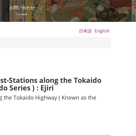
て
お問い合わせ
Contact
日本語
English
st-Stations along the Tokaido
Series ) : Ejiri
ng the Tokaido Highway ( Known as the