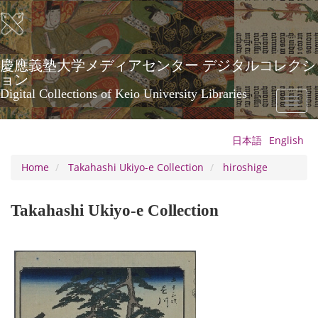
Skip
to
main
content
慶應義塾大学メディアセンター デジタルコレクシ
ョン
Digital Collections of Keio University Libraries
Toggl
naviga
日本語
English
Home
Takahashi Ukiyo-e Collection
hiroshige
Takahashi Ukiyo-e Collection