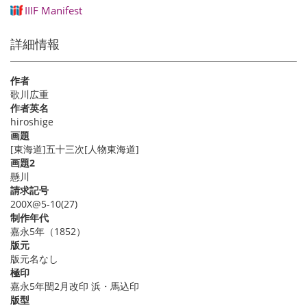
IIIF Manifest
詳細情報
作者
歌川広重
作者英名
hiroshige
画題
[東海道]五十三次[人物東海道]
画題2
懸川
請求記号
200X@5-10(27)
制作年代
嘉永5年（1852）
版元
版元名なし
極印
嘉永5年閏2月改印 浜・馬込印
版型