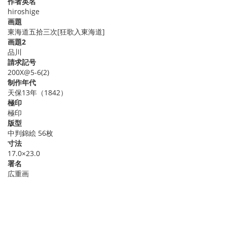
作者英名
hiroshige
画題
東海道五拾三次[狂歌入東海道]
画題2
品川
請求記号
200X@5-6(2)
制作年代
天保13年（1842）
極印
極印
版型
中判錦絵 56枚
寸法
17.0×23.0
署名
広重画