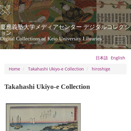
Skip
to
main
content
慶應義塾大学メディアセンター デジタルコレクシ
ョン
Digital Collections of Keio University Libraries
Toggl
naviga
日本語
English
Home
Takahashi Ukiyo-e Collection
hiroshige
Takahashi Ukiyo-e Collection